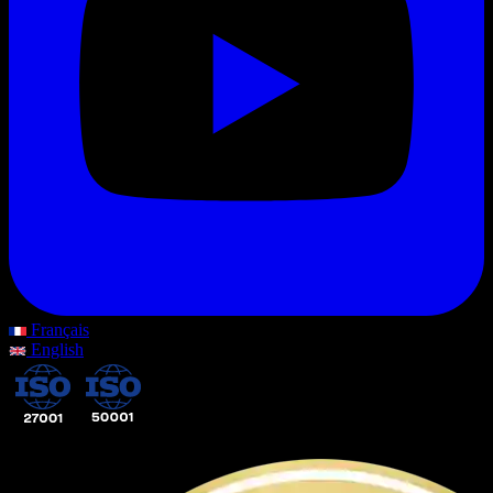
Français
English