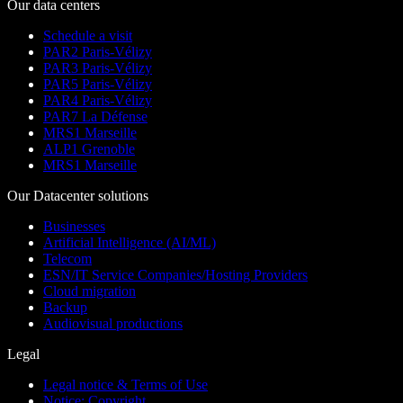
Our data centers
Schedule a visit
PAR2 Paris-Vélizy
PAR3 Paris-Vélizy
PAR5 Paris-Vélizy
PAR4 Paris-Vélizy
PAR7 La Défense
MRS1 Marseille
ALP1 Grenoble
MRS1 Marseille
Our Datacenter solutions
Businesses
Artificial Intelligence (AI/ML)
Telecom
ESN/IT Service Companies/Hosting Providers
Cloud migration
Backup
Audiovisual productions
Legal
Legal notice & Terms of Use
Notice: Copyright