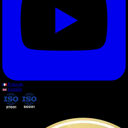
Français
English