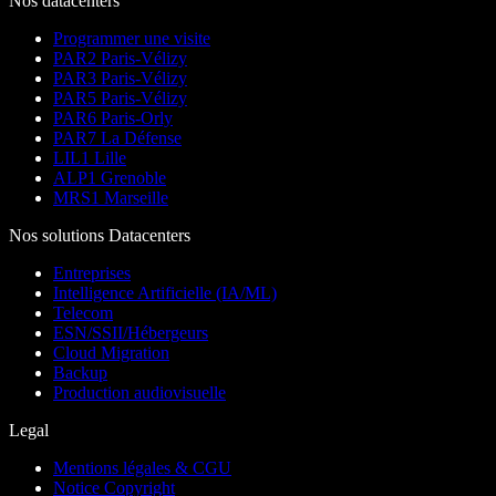
Nos datacenters
Programmer une visite
PAR2 Paris-Vélizy
PAR3 Paris-Vélizy
PAR5 Paris-Vélizy
PAR6 Paris-Orly
PAR7 La Défense
LIL1 Lille
ALP1 Grenoble
MRS1 Marseille
Nos solutions Datacenters
Entreprises
Intelligence Artificielle (IA/ML)
Telecom
ESN/SSII/Hébergeurs
Cloud Migration
Backup
Production audiovisuelle
Legal
Mentions légales & CGU
Notice Copyright