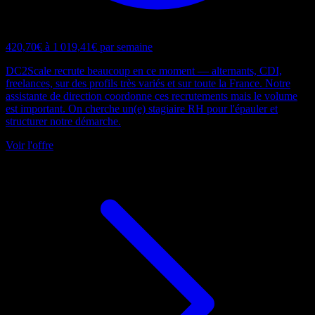
420,70€ à 1 019,41€ par semaine
DC2Scale recrute beaucoup en ce moment — alternants, CDI,
freelances, sur des profils très variés et sur toute la France. Notre
assistante de direction coordonne ces recrutements mais le volume
est important. On cherche un(e) stagiaire RH pour l'épauler et
structurer notre démarche.
Voir l'offre