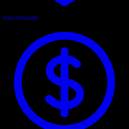
Vélizy-Villacoublay