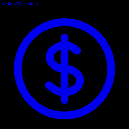
Vélizy-Villacoublay