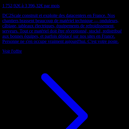
1 752,92€ à 3 396,32€ par mois
DC2Scale construit et exploite des datacenters en France. Nos
chantiers brassent beaucoup de matériel technique — onduleurs,
câblage, tableaux électriques, équipements de refroidissement,
serveurs. Tout ce matériel doit être réceptionné, stocké, redistribué
aux bonnes équipes, et parfois déplacé sur nos sites en France.
Personne ne s'en occupe vraiment aujourd'hui. C'est votre poste.
Voir l'offre