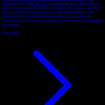
collaborateurs, ~10M€ de CA), exploitant plusieurs sites en Île-de-
France et en régions (Marseille, Grenoble, Lille, Castres, Cambrai).
Dans le cadre de l'internalisation de notre activité travaux, nous
créons un Pôle Travaux intégré pour piloter nos chantiers de
construction, d'extension et de maintenance technique sur l'ensemble
de nos sites.
Voir l'offre